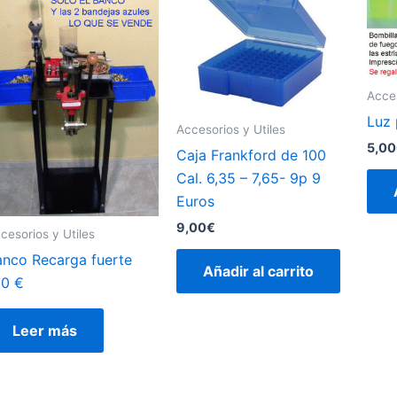
Acces
Luz 
Accesorios y Utiles
5,00
Caja Frankford de 100
Cal. 6,35 – 7,65- 9p 9
Euros
9,00
€
cesorios y Utiles
anco Recarga fuerte
Añadir al carrito
20 €
Leer más