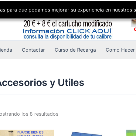
gías para que podamos mejorar su experiencia en nuestros s
ienda
Contactar
Curso de Recarga
Como Hacer 
ccesorios y Utiles
strando los 8 resultados