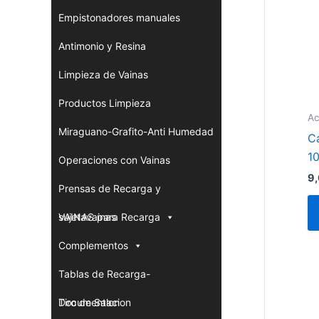
Empistonadores manuales
Antimonio y Resina
Limpieza de Vainas
Productos Limpieza
Ac
Miraguano-Grafito-Anti Humedad
C
1
Operaciones con Vainas
9
Prensas de Recarga y
sujetavainas
VAINAS para Recarga
Complementos
Tablas de Recarga-
Documentacion
Tiro de Salon