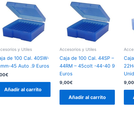
cesorios y Utiles
Accesorios y Utiles
Acces
aja de 100 Cal. 40SW-
Caja de 100 Cal. 44SP –
Caja
0mm-45 Auto .9 Euros
44RM – 45colt -44-40 9
22H
Euros
Unid
,00
€
9,00
€
9,00
Añadir al carrito
Añadir al carrito