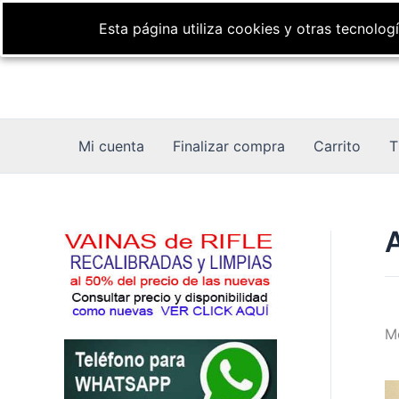
Ir
Esta página utiliza cookies y otras tecnolo
al
contenido
Mi cuenta
Finalizar compra
Carrito
T
A
Mo