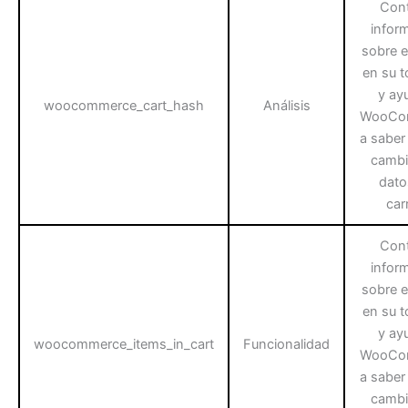
Cont
infor
sobre el
en su t
y ay
woocommerce_cart_hash
Análisis
WooCo
a saber
cambi
dato
carr
Cont
infor
sobre el
en su t
y ay
woocommerce_items_in_cart
Funcionalidad
WooCo
a saber
cambi