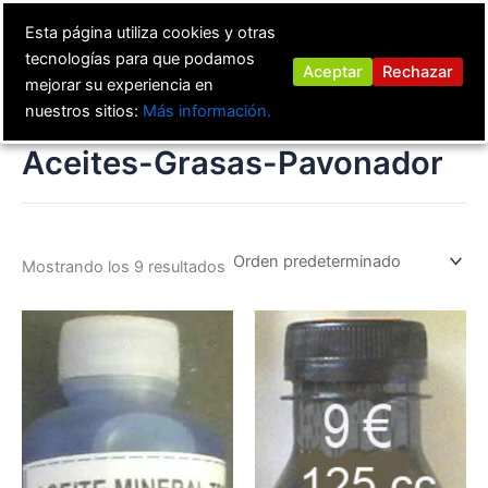
Ir
Esta página utiliza cookies y otras
al
tecnologías para que podamos
contenido
Aceptar
Rechazar
mejorar su experiencia en
nuestros sitios:
Más información.
Aceites-Grasas-Pavonador
Mostrando los 9 resultados