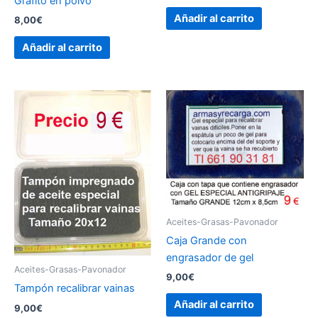
Grafito en polvo
Añadir al carrito
8,00
€
Añadir al carrito
Aceites-Grasas-Pavonador
Caja Grande con
engrasador de gel
Aceites-Grasas-Pavonador
9,00
€
Tampón recalibrar vainas
Añadir al carrito
9,00
€