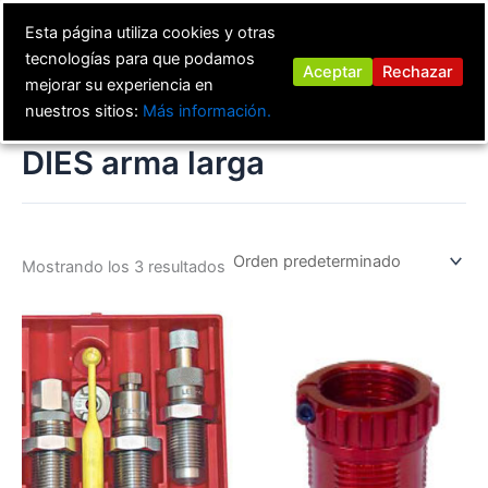
Ir
Esta página utiliza cookies y otras
al
tecnologías para que podamos
contenido
Aceptar
Rechazar
mejorar su experiencia en
nuestros sitios:
Más información.
DIES arma larga
Mostrando los 3 resultados