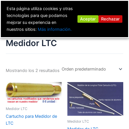
Ir
Esta página utiliza cookies y otras
al
tecnologías para que podamos
contenido
Aceptar
Rechazar
mejorar su experiencia en
nuestros sitios:
Más información.
Medidor LTC
Mostrando los 2 resultados
Medidor LTC
Cartucho para Medidor de
Medidor LTC
LTC
Medidor de LTC