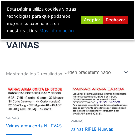
Ir
Esta página utiliza cookies y otras
al
tecnologías para que podamos
contenido
Aceptar
Rechazar
mejorar su experiencia en
nuestros sitios:
Más información.
VAINAS
Mostrando los 2 resultados
VAINAS
VAINAS
Vainas arma corta NUEVAS
vainas RIFLE Nuevas