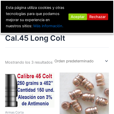
Ir
Esta página utiliza cookies y otras
al
tecnologías para que podamos
contenido
Aceptar
Rechazar
mejorar su experiencia en
nuestros sitios:
Más información.
Cal.45 Long Colt
Mostrando los 3 resultados
Armas Corta