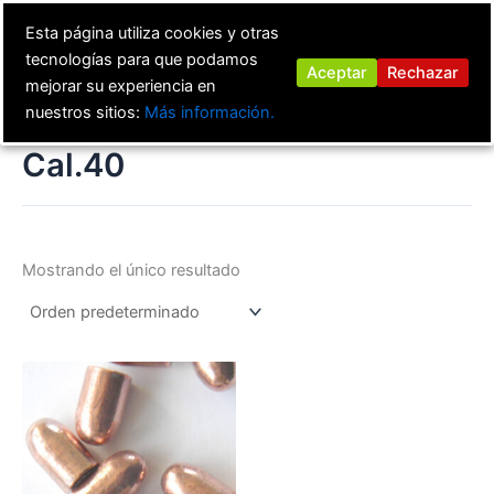
Ir
Esta página utiliza cookies y otras
al
tecnologías para que podamos
contenido
Aceptar
Rechazar
mejorar su experiencia en
nuestros sitios:
Más información.
Cal.40
Mostrando el único resultado