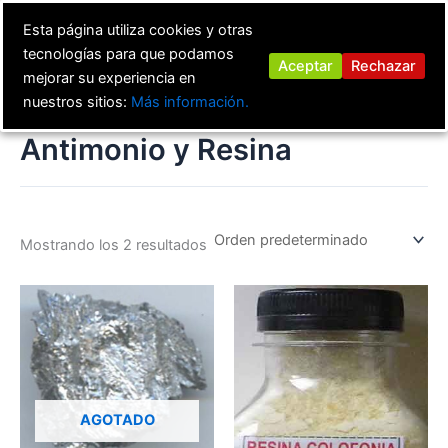
Ir
Esta página utiliza cookies y otras
al
tecnologías para que podamos
contenido
Aceptar
Rechazar
mejorar su experiencia en
nuestros sitios:
Más información.
Antimonio y Resina
Mostrando los 2 resultados
AGOTADO