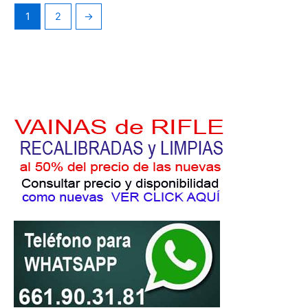
1
2
→