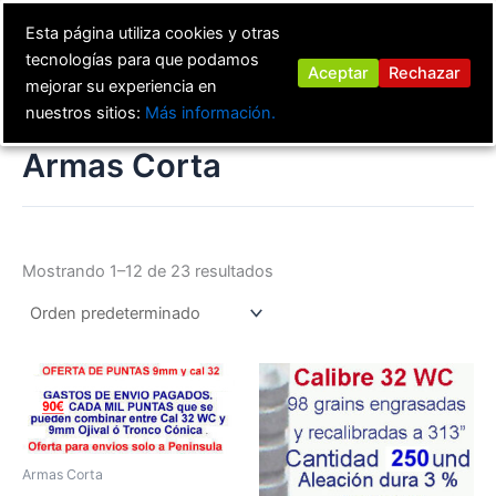
Ir
Esta página utiliza cookies y otras
al
tecnologías para que podamos
contenido
Aceptar
Rechazar
mejorar su experiencia en
nuestros sitios:
Más información.
Armas Corta
Mostrando 1–12 de 23 resultados
Armas Corta