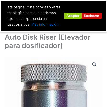
Ir
Esta página utiliza cookies y otras
al
tecnologías para que podamos
contenido
Aceptar
Rechazar
mejorar su experiencia en
nuestros sitios:
Más información.
Auto Disk Riser (Elevador
para dosificador)