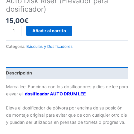
Auto Disk Riser (Elevador para
dosificador)
15,00
€
Auto
Añadir al carrito
Disk
Riser
Categoría:
Básculas y Dosificadores
(Elevador
para
dosificador)
cantidad
Descripción
Marca lee. Funciona con los dosificadores y dies de lee para
elevar el
dosificador AUTO DRUM LEE
Eleva el dosificador de pólvora por encima de su posición
de montaje original
para evitar que de con cualquier otro die
y puedan ser utilizados en prensas de torreta o progresiva.