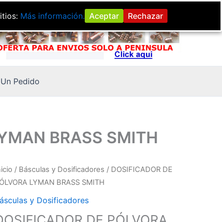
itios:
Más información.
Aceptar
Rechazar
Un Pedido
LYMAN BRASS SMITH
nicio
/
Básculas y Dosificadores
/ DOSIFICADOR DE
ÓLVORA LYMAN BRASS SMITH
ásculas y Dosificadores
DOSIFICADOR DE PÓLVORA