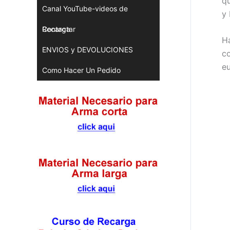
qu
Canal YouTube-videos de
y 
Recarga
Contactar
H
ENVIOS y DEVOLUCIONES
co
eu
Como Hacer Un Pedido