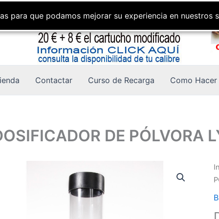
gías para que podamos mejorar su experiencia en nuestros s
ienda
Contactar
Curso de Recarga
Como Hacer 
DOSIFICADOR DE PÓLVORA 
I
P
B