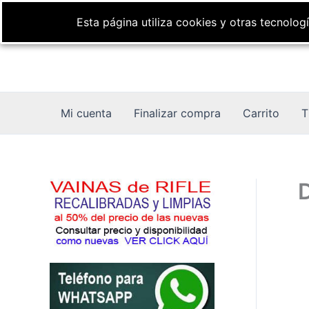
Ir
Esta página utiliza cookies y otras tecnolo
al
contenido
Mi cuenta
Finalizar compra
Carrito
T