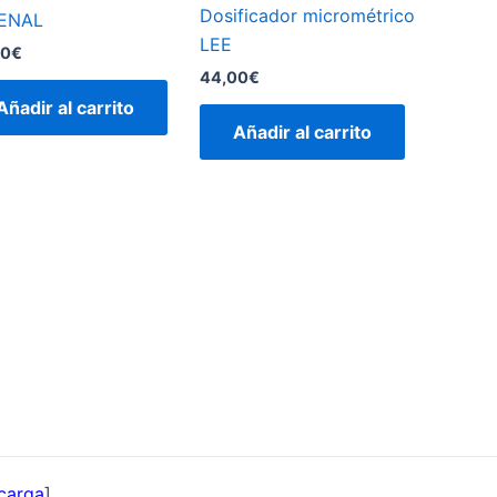
Dosificador micrométrico
ENAL
LEE
00
€
44,00
€
Añadir al carrito
Añadir al carrito
carga
]