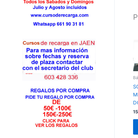
P
Bá
S
M
D
15