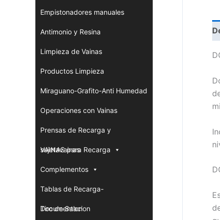
Empistonadores manuales
D
Antimonio y Resina
Limpieza de Vainas
D
Productos Limpieza
D
Miraguano-Grafito-Anti Humedad
de
mi
Operaciones con Vainas
Prensas de Recarga y
In
ni
sujetavainas
VAINAS para Recarga
D
Complementos
Tablas de Recarga-
E
de
Documentacion
Tiro de Salon