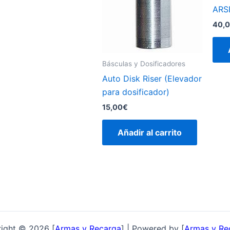
ARS
40,
Básculas y Dosificadores
Auto Disk Riser (Elevador
para dosificador)
15,00
€
Añadir al carrito
ight © 2026 [
Armas y Recarga
] | Powered by [
Armas y Re