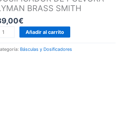
LYMAN BRASS SMITH
89,00
€
OSIFICADOR
Añadir al carrito
E
ÓLVORA
ategoría:
Básculas y Dosificadores
YMAN
RASS
MITH
antidad