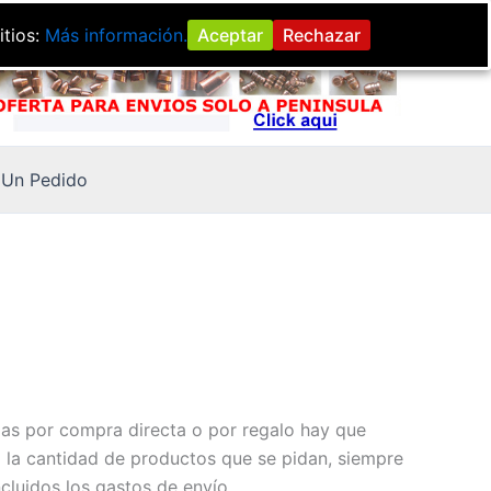
itios:
Más información.
Aceptar
Rechazar
Un Pedido
cias por compra directa o por regalo hay que
a la cantidad de productos que se pidan, siempre
cluidos los gastos de envío.