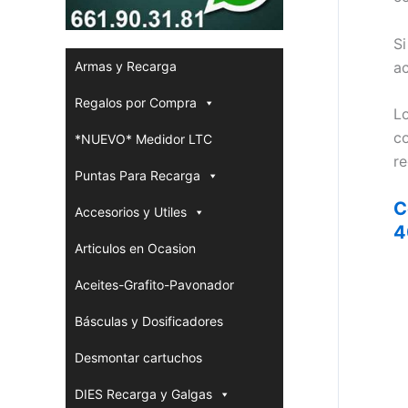
Si
ac
Armas y Recarga
Regalos por Compra
L
co
*NUEVO* Medidor LTC
re
Puntas Para Recarga
C
Accesorios y Utiles
4
Articulos en Ocasion
Aceites-Grafito-Pavonador
Básculas y Dosificadores
Desmontar cartuchos
DIES Recarga y Galgas