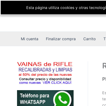
Ir
Esta página utiliza cookies y otras tecnolo
al
contenido
Mi cuenta
Finalizar compra
Carrito
T
P
Es
te
co