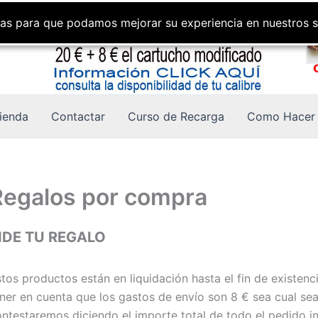
gías para que podamos mejorar su experiencia en nuestros s
ienda
Contactar
Curso de Recarga
Como Hacer 
Regalos por compra
IDE TU REGALO
tos productos están en liquidación hasta el fin de existen
ner en cuenta que los gastos de envío son 8 € sea cual se
ntestaremos diciendo el importe total de todo el pedido in