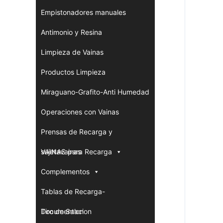
Empistonadores manuales
Antimonio y Resina
Limpieza de Vainas
Productos Limpieza
Miraguano-Grafito-Anti Humedad
Operaciones con Vainas
Prensas de Recarga y
sujetavainas
VAINAS para Recarga
Complementos
Tablas de Recarga-
Documentacion
Tiro de Salon