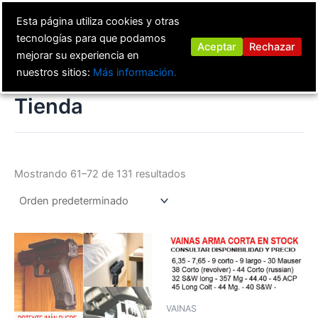
Ir
Esta página utiliza cookies y otras
al
tecnologías para que podamos
contenido
Aceptar
Rechazar
mejorar su experiencia en
nuestros sitios:
Más información.
Tienda
Mostrando 61–72 de 131 resultados
VAINAS