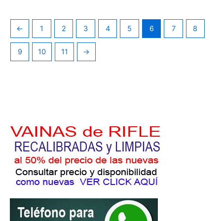
←
1
2
3
4
5
6
7
8
9
10
11
→